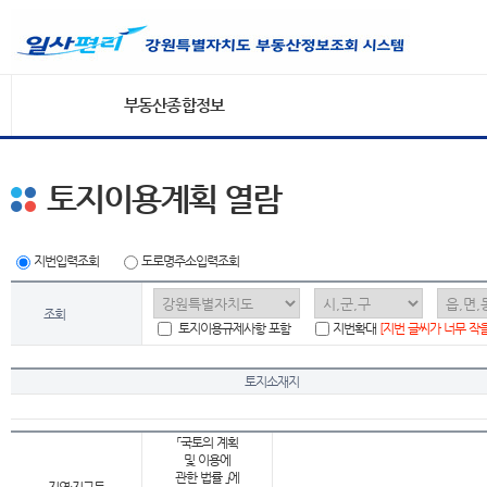
부동산종합정보
토지이용계획 열람
지번입력조회
도로명주소입력조회
조회
토지이용규제사항 포함
지번확대
[지번 글씨가 너무 작
토지소재지
「국토의 계획
및 이용에
관한 법률 」에