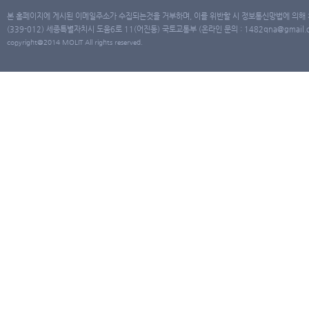
본 홈페이지에 게시된 이메일주소가 수집되는것을 거부하며, 이를 위반할 시 정보통신망법에 의해
(339-012) 세종특별자치시 도움6로 11(어진동) 국토교통부 (온라인 문의 : 1482qna@gmail.co
copyright@2014 MOLIT All rights reserved.