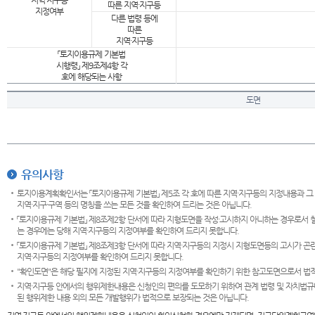
지역·지구등
따른 지역·지구등
지정여부
다른 법령 등에
따른
지역·지구등
「토지이용규제 기본법
시행령」 제9조제4항 각
호에 해당되는 사항
도면
유의사항
토지이용계획확인서는 「토지이용규제 기본법」 제5조 각 호에 따른 지역·지구등의 지정내용과 그
지역·지구·구역 등의 명칭을 쓰는 모든 것을 확인하여 드리는 것은 아닙니다.
「토지이용규제 기본법」 제8조제2항 단서에 따라 지형도면을 작성·고시하지 아니하는 경우로서 
는 경우에는 당해 지역·지구등의 지정여부를 확인하여 드리지 못합니다.
「토지이용규제 기본법」 제8조제3항 단서에 따라 지역·지구등의 지정시 지형도면등의 고시가 곤란
지역·지구등의 지정여부를 확인하여 드리지 못합니다.
"확인도면"은 해당 필지에 지정된 지역·지구등의 지정여부를 확인하기 위한 참고도면으로서 법적 
지역·지구등 안에서의 행위제한내용은 신청인의 편의를 도모하기 위하여 관계 법령 및 자치법규
된 행위제한 내용 외의 모든 개발행위가 법적으로 보장되는 것은 아닙니다.