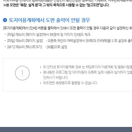
지역·지구등 안에서의 행위제한내용은 신청인이 확인신청한 경우에만 기재되며, 지구단위계획구역
※본 도면은
“측량, 설계 등”과 그 밖의 목적으로 사용할 수 없는 “참고도면”입니다.
토지이용계획에서 도면 출력이 안될 경우
[토지이용계획]에서 [인쇄] 버튼을 클릭해서 인쇄시 도면 출력이 안될 경우 다음과 같이 설정하신 
[파일] 메뉴의 [페이지 설정]에서 [배경색 및 이미지 인쇄]도 체크
[파일] 메뉴의 [페이지 설정] → 오른쪽 하단의 여백설정에서 [위쪽]과 [아래쪽]을 5 로 설정후 
[보기] 메뉴의 [텍스트크기] → [보통]으로 설정
위 인터넷 토지이용계획 정보 는 해당토지의 이용계획 및 활용사항
본내용은 프로그램 및 데이타등의 오류로 실제 내용과 일치하지 않
인하시기 바랍니다.
위도면은 측량용으로 활용할 수 없습니다.