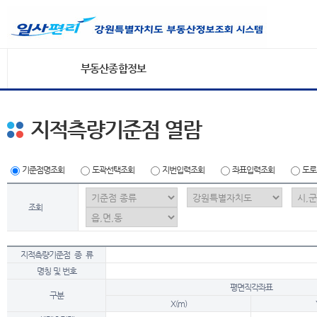
부동산종합정보
지적측량기준점 열람
기준점명조회
도곽선택조회
지번입력조회
좌표입력조회
도로
조회
지적측량기준점 종 류
명칭 및 번호
평면직각좌표
구분
X(m)