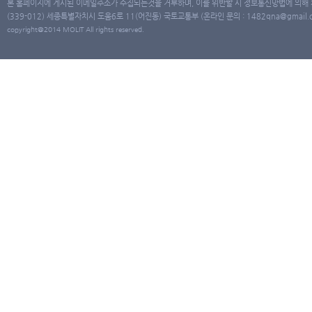
본 홈페이지에 게시된 이메일주소가 수집되는것을 거부하며, 이를 위반할 시 정보통신망법에 의해
(339-012) 세종특별자치시 도움6로 11(어진동) 국토교통부 (온라인 문의 : 1482qna@gmail.co
copyright@2014 MOLIT All rights reserved.