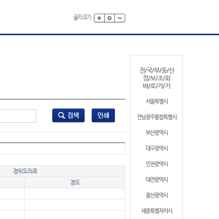
글자크기
전/국/부/동/산
정/보/조/회
바/로/가/기
서울특별시
전남광주통합특별시
부산광역시
대구광역시
인천광역시
경위도좌표
대전광역시
경도
울산광역시
세종특별자치시