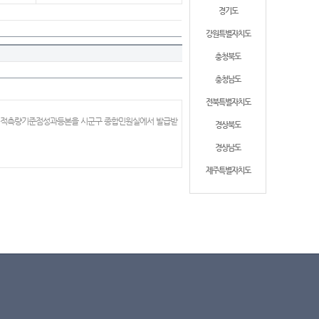
경기도
강원특별자치도
충청북도
충청남도
전북특별자치도
 지적측량기준점성과등본을 시군구 종합민원실에서 발급받
경상북도
경상남도
제주특별자치도