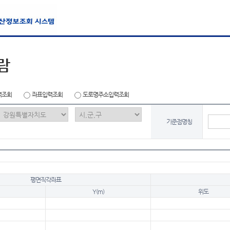
람
력조회
좌표입력조회
도로명주소입력조회
기준점명칭
평면직각좌표
Y(m)
위도