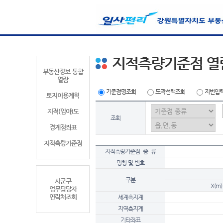
지적측량기준점 열
부동산정보 통합
열람
기준점명조회
도곽선택조회
지번입
토지이용계획
지적(임야)도
조회
경계점좌표
지적측량기준점
지적측량기준점 종 류
명칭 및 번호
구분
시군구
X(m)
업무담당자
연락처조회
세계측지계
지역측지계
기타좌표