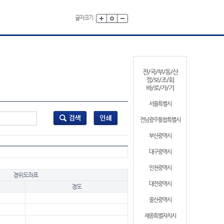
글자크기
전/국/부/동/산
정/보/조/회
바/로/가/기
서울특별시
전남광주통합특별시
부산광역시
대구광역시
인천광역시
경위도좌표
대전광역시
경도
울산광역시
세종특별자치시