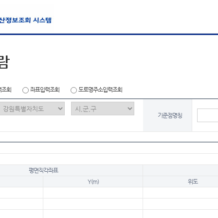
람
력조회
좌표입력조회
도로명주소입력조회
기준점명칭
평면직각좌표
Y(m)
위도