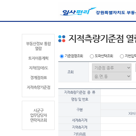
지적측량기준점 열
부동산정보 통합
열람
기준점명조회
도곽선택조회
지번입
토지이용계획
지적(임야)도
조회
경계점좌표
지적측량기준점
지적측량기준점 종 류
명칭 및 번호
구분
시군구
X(m)
업무담당자
연락처조회
세계측지계
지역측지계
기타좌표