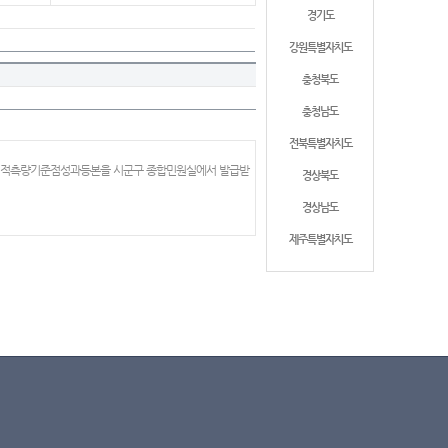
경기도
강원특별자치도
충청북도
충청남도
전북특별자치도
 지적측량기준점성과등본을 시군구 종합민원실에서 발급받
경상북도
경상남도
제주특별자치도