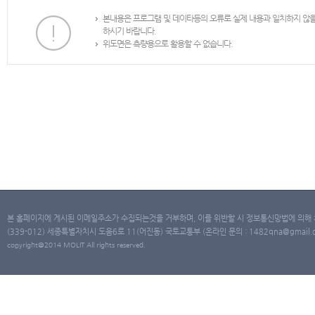
본내용은 프로그램 및 데이타등의 오류로 실제 내용과 일치하지 않
하시기 바랍니다.
위도면은 측량용으로 활용할 수 없습니다.
본 홈페이지에 게시된 이메일주소가 수집되는것을 거부하며, 이를 위반할 시 정보통신망법에 의해
(339-012) 세종특별자치시 도움6로 11(어진동) 국토교통부 (온라인 문의 : 1482qna@gmail.co
copyright@2014 MOLIT All rights reserved.