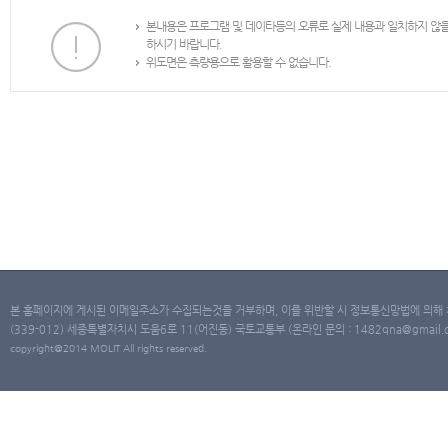
본내용은 프로그램 및 데이타등의 오류로 실제 내용과 일치하지 않
하시기 바랍니다.
위도면은 측량용으로 활용할 수 없습니다.
본 홈페이지에 게시된 이메일주소가 수집되는것을 거부하며, 이를 위반할 시 정보통신망법에 의해
(339-012) 세종특별자치시 도움6로 11(어진동) 국토교통부 (온라인 문의 : 1482qna@gmail.co
copyright@2014 MOLIT All rights reserved.