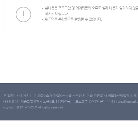
본내용은 프로그램 및 데이타등의 오류로 실제 내용과 일치하지 않
하시기 바랍니다.
위도면은 측량용으로 활용할 수 없습니다.
본 홈페이지에 게시된 이메일주소가 수집되는것을 거부하며, 이를 위반할 시 정보통신망법에 의해
(339-012) 세종특별자치시 도움6로 11(어진동) 국토교통부 (온라인 문의 : 1482qna@gmail.co
copyright@2014 MOLIT All rights reserved.