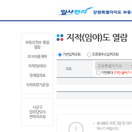
지적(임야)도 열람
부동산정보 통합
열람
지번입력조회
도로명주소입력조회
토지이용계획
지적(임야)도
조회
지번확대
[지번 글씨가
경계점좌표
지적측량기준점
시군구
업무담당자
연락처조회
본내용은 프로그램 및 데이
하시기 바랍니다.