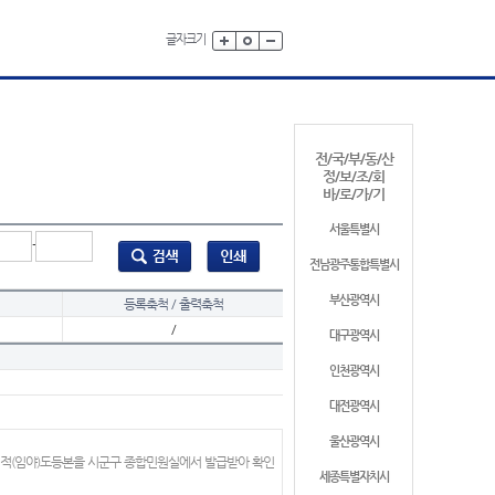
글자크기
전/국/부/동/산
정/보/조/회
바/로/가/기
서울특별시
-
전남광주통합특별시
부산광역시
등록축척 / 출력축척
/
대구광역시
인천광역시
대전광역시
울산광역시
지적(임야)도등본을 시군구 종합민원실에서 발급받아 확인
세종특별자치시