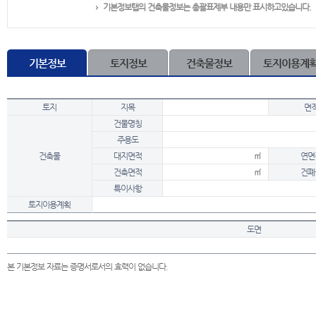
기본정보탭의 건축물정보는 총괄표제부 내용만 표시하고있습니다.
기본정보
토지정보
건축물정보
토지이용계
토지
지목
면
건물명칭
주용도
건축물
대지면적
㎡
연면
건축면적
㎡
건폐
특이사항
토지이용계획
도면
본 기본정보 자료는 증명서로서의 효력이 없습니다.