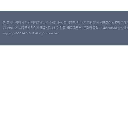
본 홈페이지에 게시된 이메일주소가 수집되는것을 거부하며, 이를 위반할 시 정보통신망법에 의해
(339-012) 세종특별자치시 도움6로 11(어진동) 국토교통부 (온라인 문의 : 1482qna@gmail.co
copyright@2014 MOLIT All rights reserved.