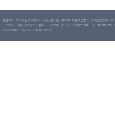
본 홈페이지에 게시된 이메일주소가 수집되는것을 거부하며, 이를 위반할 시 정보통신망법에 의해
(339-012) 세종특별자치시 도움6로 11(어진동) 국토교통부 (온라인 문의 : 1482qna@gmail.co
copyright@2014 MOLIT All rights reserved.