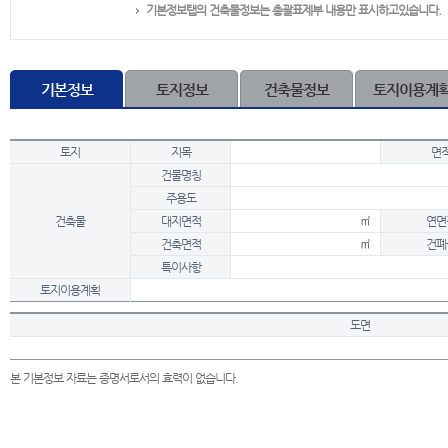
기본정보탭의 건축물정보는 총괄표제부 내용만 표시하고있습니다.
기본정보
토지정보
건축물정보
토지이용계
토지
지목
면
건물명칭
주용도
건축물
대지면적
㎡
연면
건축면적
㎡
건폐
특이사항
토지이용계획
도면
본 기본정보 자료는 증명서로서의 효력이 없습니다.