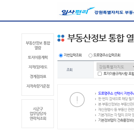
부동산정보 통합 
부동산정보 통합
열람
지번입력조회
도로명주소입력조회
토지이용계획
지적(임야)도
조회
토지이용규제사항 포
경계점좌표
지적측량기준점
도로명주소 선택시 지번주
한 번의 검색으로 해당 필
본 부동산정보는 부동산관
시군구
재산권행사 등 부동산 관련
업무담당자
기본개요는 각 탭의 요약 
연락처조회
기본정보탭의 건축물정보는