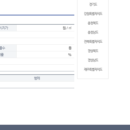
경기도
강원특별자치도
충청북도
시지가
원 / ㎡
충청남도
전북특별자치도
물수
동
경상북도
적률
%
경상남도
제주특별자치도
범례