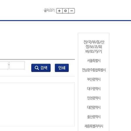
글자크기
전/국/부/동/산
정/보/조/회
바/로/가/기
서울특별시
-
전남광주통합특별시
부산광역시
대구광역시
인천광역시
대전광역시
울산광역시
세종특별자치시