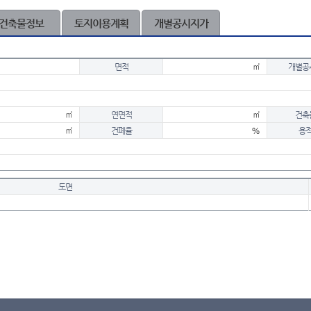
건축물정보
토지이용계획
개별공시지가
면적
㎡
개별공
㎡
연면적
㎡
건축
㎡
건폐율
%
용
도면