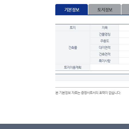
기본정보
토지정보
토지
지목
건물명칭
주용도
건축물
대지면적
건축면적
특이사항
토지이용계획
본 기본정보 자료는 증명서로서의 효력이 없습니다.