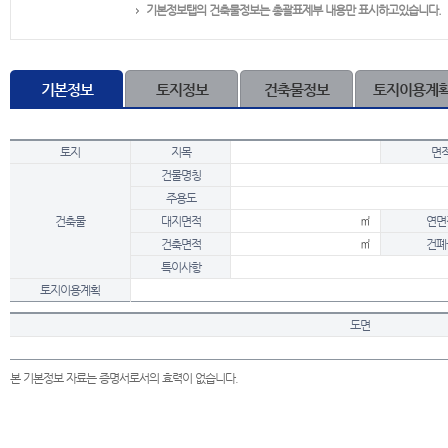
기본정보탭의 건축물정보는 총괄표제부 내용만 표시하고있습니다.
기본정보
토지정보
건축물정보
토지이용계
토지
지목
면
건물명칭
주용도
건축물
대지면적
㎡
연면
건축면적
㎡
건폐
특이사항
토지이용계획
도면
본 기본정보 자료는 증명서로서의 효력이 없습니다.