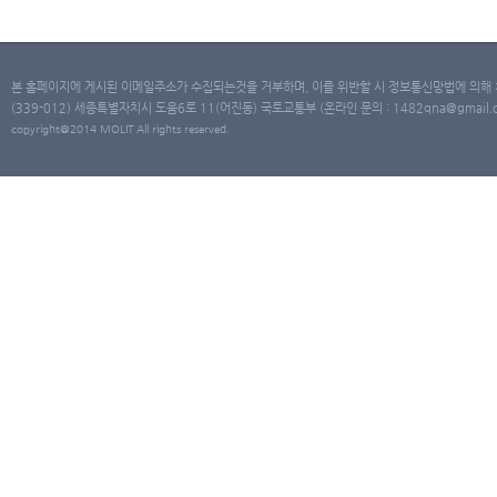
본 홈페이지에 게시된 이메일주소가 수집되는것을 거부하며, 이를 위반할 시 정보통신망법에 의해
(339-012) 세종특별자치시 도움6로 11(어진동) 국토교통부 (온라인 문의 : 1482qna@gmail.co
copyright@2014 MOLIT All rights reserved.