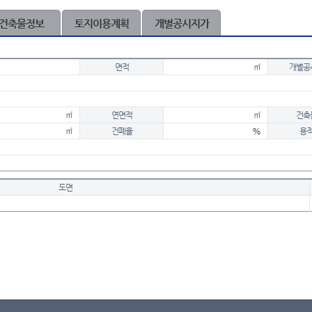
건축물정보
토지이용계획
개별공시지가
면적
㎡
개별공
㎡
연면적
㎡
건축
㎡
건폐율
%
용
도면