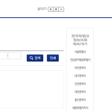
글자크기
전/국/부/동/산
정/보/조/회
바/로/가/기
서울특별시
-
전남광주통합특별시
부산광역시
대구광역시
인천광역시
대전광역시
울산광역시
세종특별자치시