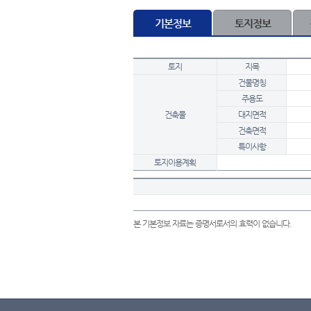
기본정보
토지정보
토지
지목
건물명칭
주용도
건축물
대지면적
건축면적
특이사항
토지이용계획
본 기본정보 자료는 증명서로서의 효력이 없습니다.