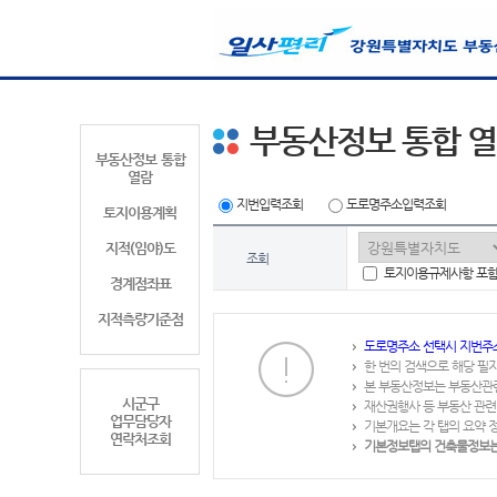
부동산정보 통합 
부동산정보 통합
열람
지번입력조회
도로명주소입력조회
토지이용계획
지적(임야)도
조회
토지이용규제사항 포
경계점좌표
지적측량기준점
도로명주소 선택시 지번주
한 번의 검색으로 해당 필
본 부동산정보는 부동산관
시군구
재산권행사 등 부동산 관련
업무담당자
기본개요는 각 탭의 요약 
연락처조회
기본정보탭의 건축물정보는