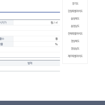
경기도
강원특별자치도
충청북도
시지가
원 / ㎡
충청남도
전북특별자치도
물수
동
경상북도
적률
%
경상남도
제주특별자치도
범례