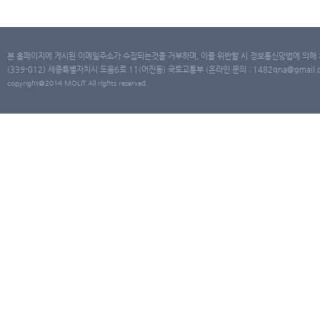
본 홈페이지에 게시된 이메일주소가 수집되는것을 거부하며, 이를 위반할 시 정보통신망법에 의해
(339-012) 세종특별자치시 도움6로 11(어진동) 국토교통부 (온라인 문의 : 1482qna@gmail.co
copyright@2014 MOLIT All rights reserved.