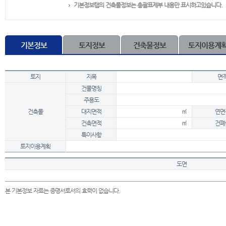
기본정보탭의 건축물정보는 총괄표제부 내용만 표시하고있습니다.
기본정보
토지정보
건축물정보
토지이용계
토지
지목
면
건물명칭
주용도
건축물
대지면적
㎡
연면
건축면적
㎡
건폐
특이사항
토지이용계획
도면
본 기본정보 자료는 증명서로서의 효력이 없습니다.